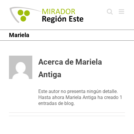
Saltar
al
contenido
Mariela
Acerca de
Mariela
Antiga
Este autor no presenta ningún detalle.
Hasta ahora Mariela Antiga ha creado 1
entradas de blog.
Uruguay prepara ley para penalizar
delitos ambientales